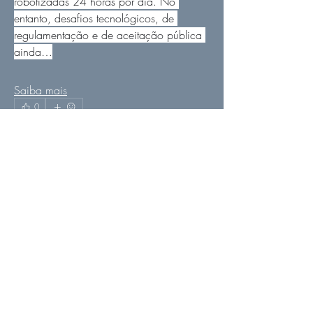
robotizadas 24 horas por dia. No 
entanto, desafios tecnológicos, de 
regulamentação e de aceitação pública 
ainda…
Saiba mais
0
Informações
0
5
Bem-vindo ao fio que nos liga aos nós
da Alma!
poetadohorizonte
8 de junho de 2023
·
atualizou a
descrição do grupo.
Nós no Horizonte
Bem-vindo ao fio que nos liga aos nós 
poetadohorizonte
Seguir
da Alma!
José Victor Cardoso
Seguir
0
0
akashtyagimrfr
Seguir
akashtyagimrfr
Ver todos os Nós no Horizonte (3)
poetadohorizonte
8 de junho de 2023
·
adicionou