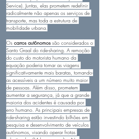
Service). Juntas, elas prometem redefinir 
radicalmente não apenas os serviços de 
transporte, mas toda a estrutura de 
mobilidade urbana.
Os 
carros autônomos
 são considerados o 
Santo Graal do ride-sharing. A remoção 
do custo do motorista humano da 
equação poderia tornar as viagens 
significativamente mais baratas, tornando-
as acessíveis a um número muito maior 
de pessoas. Além disso, prometem 
aumentar a segurança, já que a grande 
maioria dos acidentes é causada por 
erro humano. As principais empresas de 
ride-sharing estão investindo bilhões em 
pesquisa e desenvolvimento de veículos 
autônomos, visando operar frotas 