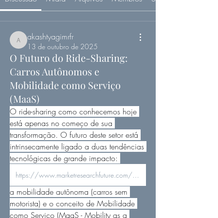
akashtyagimrfr
akashtyagimrfr
13 de outubro de 2025
O Futuro do Ride-Sharing:
Carros Autônomos e
Mobilidade como Serviço
(MaaS)
O ride-sharing como conhecemos hoje 
está apenas no começo de sua 
transformação. O futuro deste setor está 
intrinsecamente ligado a duas tendências 
tecnológicas de grande impacto: 
https://www.marketresearchfuture.com/reports/ride-sharing-market-7444
a mobilidade autônoma (carros sem 
motorista) e o conceito de Mobilidade 
como Serviço (MaaS - Mobility as a 