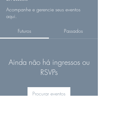
Acompanhe e gerencie seus eventos
aqui.
Futuros
Passados
Ainda não há ingressos ou
RSVPs
Procurar eventos