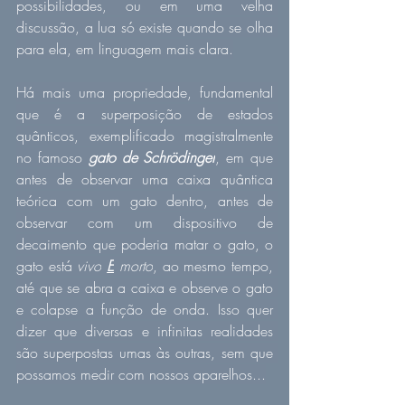
possibilidades, ou em uma velha 
discussão, a lua só existe quando se olha 
para ela, em linguagem mais clara.
Há mais uma propriedade, fundamental 
que é a superposição de estados 
quânticos, exemplificado magistralmente 
no famoso 
gato de Schrödinger
, em que 
antes de observar uma caixa quântica 
teórica com um gato dentro, antes de 
observar com um dispositivo de 
decaimento que poderia matar o gato, o 
gato está 
vivo
E
morto
, ao mesmo tempo, 
até que se abra a caixa e observe o gato 
e colapse a função de onda. Isso quer 
dizer que diversas e infinitas realidades 
são superpostas umas às outras, sem que 
possamos medir com nossos aparelhos...