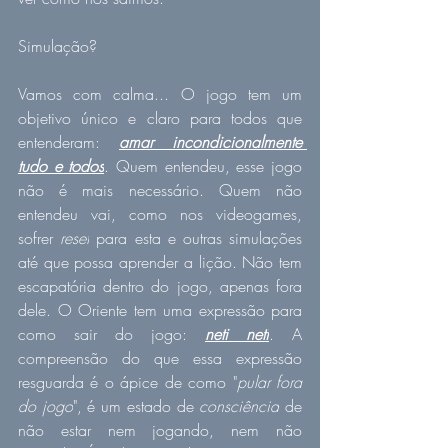
Simulação?
Vamos com calma... O jogo tem um 
objetivo único e claro para todos que 
entenderam: 
amar incondicionalmente 
tudo e todos
. Quem entendeu, esse jogo 
não é mais necessário. Quem não 
entendeu vai, como nos videogames, 
sofrer 
reset
 para esta e outras simulações 
até que possa aprender a lição. Não tem 
escapatória dentro do jogo, apenas fora 
dele. O Oriente tem uma expressão para 
como sair do jogo: 
neti neti
. A 
compreensão do que essa expressão 
resguarda é o ápice de como "
pular fora 
do jogo
", é um estado de 
consciência
 de 
não estar nem jogando, nem não 