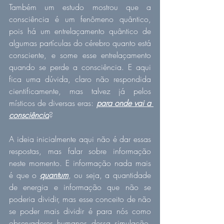
Também um estudo mostrou que a 
consciência é um fenômeno quântico, 
pois há um entrelaçamento quântico de 
algumas partículas do cérebro quanto está 
consciente, e some esse entrelaçamento 
quando se perde a consciência. E aqui 
fica uma dúvida, claro não respondida 
cientificamente, mas talvez já pelos 
místicos de diversas eras: 
para onde vai a 
consciência
?
A ideia inicialmente aqui não é dar essas 
respostas, mas falar sobre informação 
neste momento. E informação nada mais 
é que o 
quantum
, ou seja, a quantidade 
de energia e informação que não se 
poderia dividir, mas esse conceito de não 
se poder mais dividir é para nós como 
observadores humanos dessa simulação, 