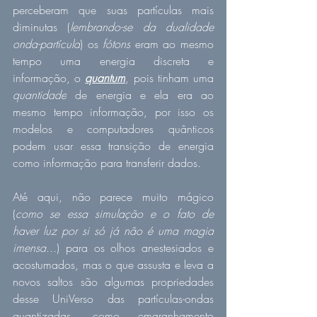
perceberam que suas partículas mais 
diminutas (
lembrando-se da dualidade 
onda-partícula
) os 
fótons
 eram ao mesmo 
tempo uma energia discreta e 
informação, o 
quantum
, pois tinham uma 
quantidade
 de energia e ela era ao 
mesmo tempo informação, por isso os 
modelos e computadores quânticos 
podem usar essa transição de energia 
como informação para transferir dados.
Até aqui, não parece muito mágico 
(
como se essa simulação e o fato de 
haver luz por si só já não é uma magia 
imensa...
) para os olhos anestesiados e 
acostumados, mas o que assusta e leva a 
novos saltos são algumas propriedades 
desse 
UniVerso
 das partículas-ondas 
quantizadas, como emaranhamento 