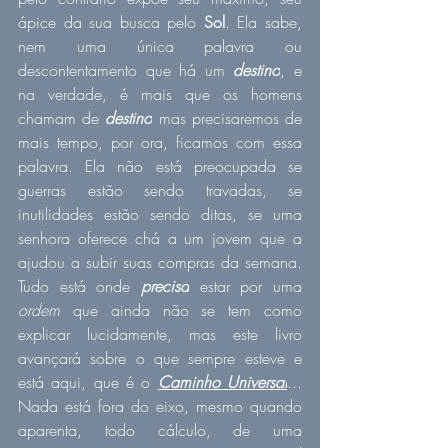
ápice da sua busca pelo 
Sol
. Ela sabe, 
nem uma única palavra ou 
descontentamento que há um 
destino
, e 
na verdade, é mais que os homens 
chamam de 
destino
 mas precisaremos de 
mais tempo, por ora, ficamos com essa 
palavra. Ela não está preocupada se 
guerras estão sendo travadas, se 
inutilidades estão sendo ditas, se uma 
senhora oferece chá a um jovem que a 
ajudou a subir suas compras da semana. 
Tudo está onde 
precisa
 estar por uma 
ordem
 que ainda não se tem como 
explicar lucidamente, mas este livro 
avançará sobre o que sempre esteve e 
está aqui, que é o 
Caminho Universal
... 
Nada está fora do eixo, mesmo quando 
aparenta, todo cálculo, de uma 