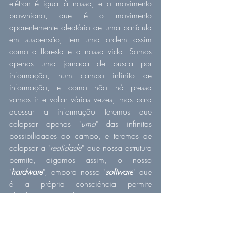
elétron é igual à nossa, e o movimento 
browniano, que é o movimento 
aparentemente aleatório de uma partícula 
em suspensão, tem uma ordem assim 
como a floresta e a nossa vida. Somos 
apenas uma jornada de busca por 
informação, num campo infinito de 
informação, e como não há pressa 
vamos ir e voltar várias vezes, mas para 
acessar a informação teremos que 
colapsar apenas "
uma
" das infinitas 
possibilidades do campo, e teremos de 
colapsar a "
realidade
" que nossa estrutura 
permite, digamos assim, o nosso 
"
hardware
", embora nosso "
software
" que 
é a própria consciência permite 
absolutamente tudo, a consciência é 
ilimitada. E a nossa estrutura é um código 
(
diz-se do DNA que é um código que 