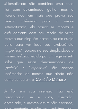
sistematizada não combinar uma certa 
flor com determinado galho, mas a 
floresta não tem mais que provar sua 
beleza intrínseca para a mente 
sistematizada, ela pouco se importa e 
está contente com seu modo de viver, 
mesmo que ninguém aprecie ou até esteja 
perto para ver toda sua exuberância 
"
imperfeita
", porque na sua simplicidade e 
mínimo esforço regido por um regente sutil 
sabe que essas denominações de 
"
perfeito
" e "
imperfeito
" são apenas 
incômodos de mentes que ainda não 
compreenderam o 
Caminho Universal
.
A flor em sua inteireza não está 
preocupada se é vista, cheirada, 
apreciada, e mesmo assim não esconde, 
pelo contrário expõe seu máximo, seu 