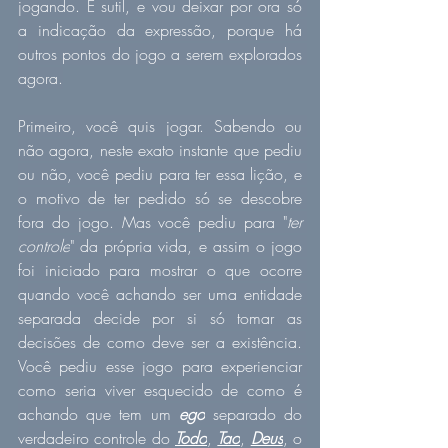
jogando. É sutil, e vou deixar por ora só 
a indicação da expressão, porque há 
outros pontos do jogo a serem explorados 
agora.
Primeiro, você quis jogar. Sabendo ou 
não agora, neste exato instante que pediu 
ou não, você pediu para ter essa lição, e 
o motivo de ter pedido só se descobre 
fora do jogo. Mas você pediu para "
ter 
controle
" da própria vida, e assim o jogo 
foi iniciado para mostrar o que ocorre 
quando você achando ser uma entidade 
separada decide por si só tomar as 
decisões de como deve ser a existência. 
Você pediu esse jogo para experienciar 
como seria viver esquecido de como é 
achando que tem um 
ego
 separado do 
verdadeiro controle do 
Todo
, 
Tao
, 
Deus
, o 