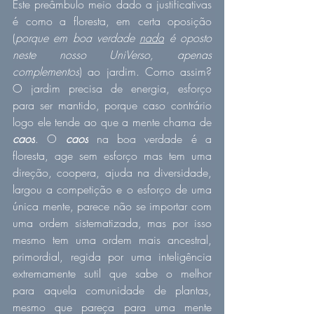
Este preâmbulo meio dado a justificativas 
é como a floresta, em certa oposição 
(
porque em boa verdade 
nada
 é oposto 
neste nosso UniVerso, apenas 
complementos
) ao jardim. Como assim? 
O jardim precisa de energia, esforço 
para ser mantido, porque caso contrário 
logo ele tende ao que a mente chama de 
caos
. O 
caos
 na boa verdade é a 
floresta, age sem esforço mas tem uma 
direção, coopera, ajuda na diversidade, 
largou a competição e o esforço de uma 
única mente, parece não se importar com 
uma ordem sistematizada, mas por isso 
mesmo tem uma ordem mais ancestral, 
primordial, regida por uma inteligência 
extremamente sutil que sabe o melhor 
para aquela comunidade de plantas, 
mesmo que pareça para uma mente 