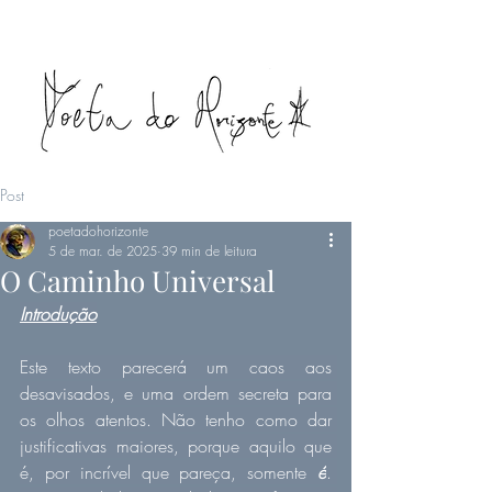
Post
poetadohorizonte
5 de mar. de 2025
39 min de leitura
O Caminho Universal
Introdução
Este texto parecerá um caos aos 
desavisados, e uma ordem secreta para 
os olhos atentos. Não tenho como dar 
justificativas maiores, porque aquilo que 
é, por incrível que pareça, somente 
é
. 