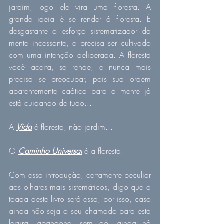
jardim, logo ele vira uma floresta. A 
grande ideia é se render à floresta. É 
desgastante o esforço sistematizador da 
mente incessante, e precisa ser cultivado 
com uma intenção deliberada. A floresta 
você aceita, se rende, e nunca mais 
precisa se preocupar, pois sua ordem 
aparentemente caótica para a mente já 
está cuidando de tudo...
A 
Vida
 é floresta, não jardim...
O 
Caminho Universal
 é a floresta.
Com essa introdução, certamente peculiar 
aos olhares mais sistemáticos, digo que a 
toada deste livro será essa, por isso, caso 
ainda não seja o seu chamado para esta 
leitura, abandone, sem dó, ainda há 