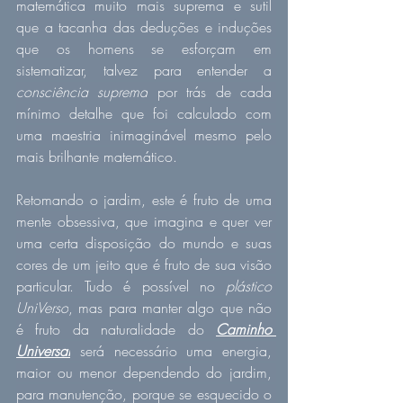
matemática muito mais suprema e sutil 
que a tacanha das deduções e induções 
que os homens se esforçam em 
sistematizar, talvez para entender a 
consciência suprema
 por trás de cada 
mínimo detalhe que foi calculado com 
uma maestria inimaginável mesmo pelo 
mais brilhante matemático.
Retomando o jardim, este é fruto de uma 
mente obsessiva, que imagina e quer ver 
uma certa disposição do mundo e suas 
cores de um jeito que é fruto de sua visão 
particular. Tudo é possível no 
plástico 
UniVerso
, mas para manter algo que não 
é fruto da naturalidade do 
Caminho 
Universal
 será necessário uma energia, 
maior ou menor dependendo do jardim, 
para manutenção, porque se esquecido o 