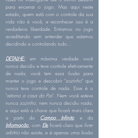
para encerrar o jogo. Mas aqui neste 
estado, quem está com o controle da sua 
vida não é você, e reconhecer isso é a 
verdadeira liberdade. Entramos no jogo 
acreditando sem entender que estamos 
decidindo e controlando tudo...
DETALHE:
 em máxima verdade você 
nunca decidiu e teve controle efetivamente 
de nada, você tem essa ilusão para 
manter o jogo e descobrir "
sozinho
" que 
nunca teve controle de nada. Esse é o 
"
retorno a casa do Pai
". Nem você esteve 
nunca 
sozinho
, nem nunca decidiu nada, 
e aqui está a chave que ficará mais clara 
a partir do 
Campo Infinito
e da
Informação
, com 
Ele
 ficará claro que 
livre-
arbítrio
 não existe, e é apenas uma ilusão 